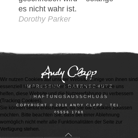
es nicht wahr ist.
Dorothy Parker
Wir nutzen Cookies auf unserer Website. Einige von ihnen sind
IMPRESSUM
DATENSCHUTZ
essenziell für den Betrieb der Seite, während andere uns
helfen, diese Website und die Nutzererfahrung zu verbessern
HAFTUNGSAUSSCHLUSS
(Tracking Cookies).
COPYRIGHT © 2016 ANDY CLAPP · TEL.
Sie können selbst entscheiden, ob Sie die Cookies zulassen
05556 1768
möchten. Bitte beachten Sie, dass bei einer Ablehnung
womöglich nicht mehr alle Funktionalitäten der Seite zur
Verfügung stehen.